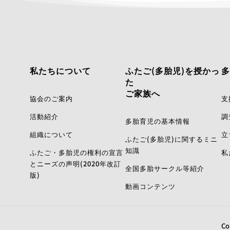
私たちについて
ふたご(多胎児)を授かっ
多
た
ご家族へ
協会のご案内
支
活動紹介
調
多胎育児の基本情報
組織について
立
ふたご(多胎児)に関するミニ
知識
ふたご・多胎児の権利の宣言
私
とニーズの声明(2020年改訂
全国多胎サークル等紹介
版)
動画コンテンツ
Co