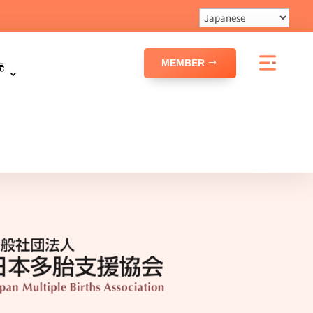
MEMBER
売