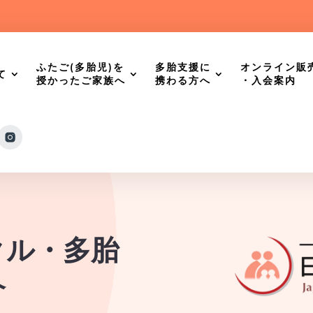
ふたご(多胎児)を
多胎支援に
オンライン販
て
授かったご家族へ
携わる方へ
・入会案内
クル・多胎
介