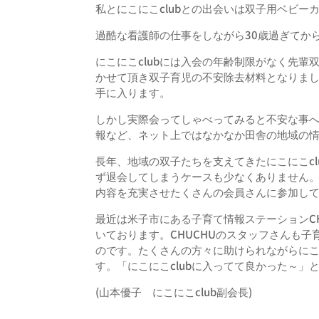
私とにこにこclubとの出会いは双子用ベビー
過酷な看護師の仕事をしながら30歳過ぎてか
にこにこclubには入会の年齢制限がなく先輩
かせて頂き双
子育児の不安除去材料となりま
手に入ります。
しかし実際会ってしゃべってみると不安な事
報など、
ネット上ではなかなか田舎の地域の
長年、
地域の双子たちを支えてきたにこにこcl
ず退会してしまうケースも少なくあり
ません
内容を充実させたくさんの会員さんに参加し
最近は米子市にある子育て情報ステーションCH
いております
。CHUCHUのスタッフさんも子
のです。
たくさんの方々に助けられながらにこに
す。「
にこにこclubに入ってて良かった～」
(山本優子 にこにこclub副会長)