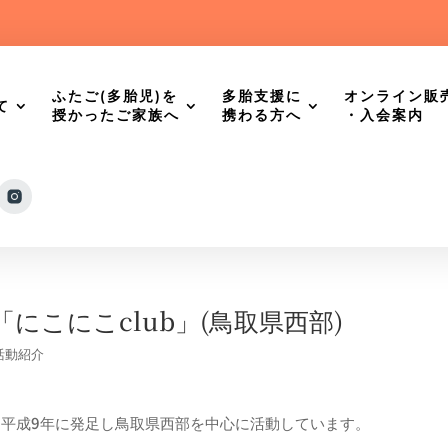
ふたご(多胎児)を
多胎支援に
オンライン販
て
授かったご家族へ
携わる方へ
・入会案内
にこにこclub」(鳥取県西部)
活動紹介
は平成9年に発足し鳥取県西部を中心に活動しています。