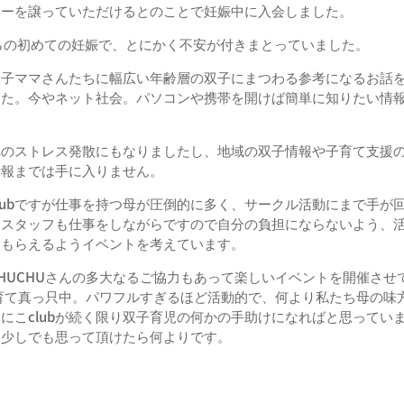
カーを譲っていた
だけるとのことで妊娠中に入会しました。
らの初めての妊娠で
、とにかく不安が付きまとっていました。
双子ママさんたち
に幅広い年齢層の双子にまつわる参考になるお話
した。今やネット社会。
パソコンや携帯を開けば簡単に知りたい情
へのストレス発散にも
なりましたし、地域の双子情報や子育て支援
情報までは手に入りません。
ubですが仕事を持つ母
が圧倒的に多く、
サークル活動にまで手が
。
スタッフも仕事をしながらですので自分の負担にならないよう、
てもらえるようイ
ベントを考えています。
UCHUさんの多
大なるご協力もあって楽しいイベントを開催させ
育て真っ只中。
パワフルすぎるほど活動的で、何より私たち母の味
こclubが続く限り双子
育児の何かの手助けになればと思ってい
と少しでも思って頂けたら何よりです。