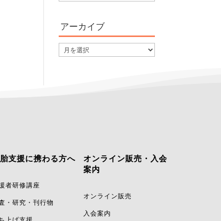
テ
ゴ
アーカイブ
リ
ー
ア
ー
カ
イ
ブ
胎支援に携わる方へ
オンライン販売・入会
案内
援者研修講座
オンライン販売
査・研究・刊行物
入会案内
ち上げ支援