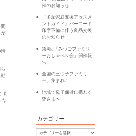
催のお知らせ
『多胎家庭支援アセスメ
ントガイド』バーコード
を聞
印字不備に伴う良品交換
報が
のお知らせ
第4回「みつごファミリ
の情
ーおしゃべり会」開催報
告
回ら
全国の三つ子ファミリ
活動
ー、集まれ！
地域で母子保健に携わる
て頂
皆さまへ
方な
ま
カテゴリー
カ