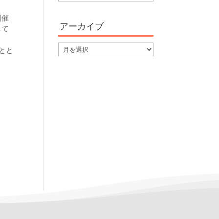
テ
ゴ
開催
アーカイブ
リ
して
ー
ア
とと
ー
カ
イ
ブ