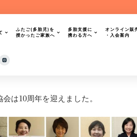
ふたご(多胎児)を
多胎支援に
オンライン販
て
授かったご家族へ
携わる方へ
・入会案内
協会は10周年を迎えました。