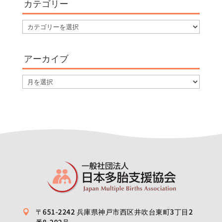
カテゴリー
カ
テ
ゴ
アーカイブ
リ
ー
ア
ー
カ
イ
ブ
〒651-2242 兵庫県神戸市西区井吹台東町3丁目2

番8-202号