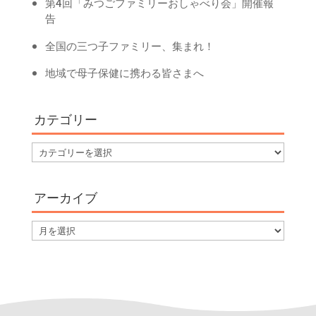
第4回「みつごファミリーおしゃべり会」開催報
告
全国の三つ子ファミリー、集まれ！
地域で母子保健に携わる皆さまへ
カテゴリー
カ
テ
ゴ
アーカイブ
リ
ー
ア
ー
カ
イ
ブ