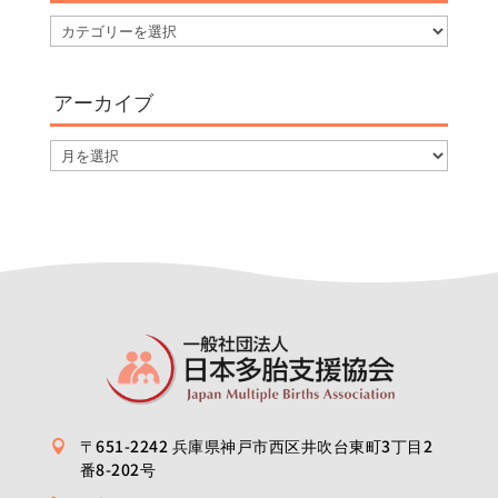
カ
テ
ゴ
アーカイブ
リ
ー
ア
ー
カ
イ
ブ
〒651-2242 兵庫県神戸市西区井吹台東町3丁目2

番8-202号