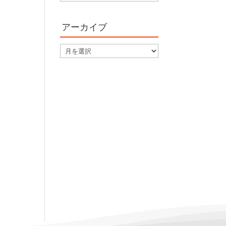
テ
ゴ
アーカイブ
リ
ー
ア
ー
カ
イ
ブ