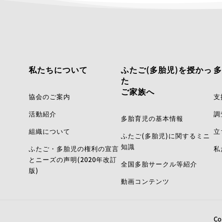
私たちについて
ふたご(多胎児)を授かっ
多
た
ご家族へ
協会のご案内
支
活動紹介
調
多胎育児の基本情報
組織について
立
ふたご(多胎児)に関するミニ
知識
ふたご・多胎児の権利の宣言
私
とニーズの声明(2020年改訂
全国多胎サークル等紹介
版)
動画コンテンツ
Co