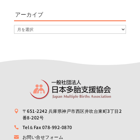
ゴ
アーカイブ
リ
ー
ア
ー
カ
イ
ブ
〒651-2242 兵庫県神戸市西区井吹台東町3丁目2

番8-202号
Tel＆Fax 078-992-0870

お問い合せフォーム
