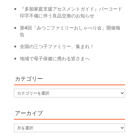
『多胎家庭支援アセスメントガイド』バーコード
印字不備に伴う良品交換のお知らせ
第4回「みつごファミリーおしゃべり会」開催報
告
全国の三つ子ファミリー、集まれ！
地域で母子保健に携わる皆さまへ
カテゴリー
カ
テ
ゴ
アーカイブ
リ
ー
ア
ー