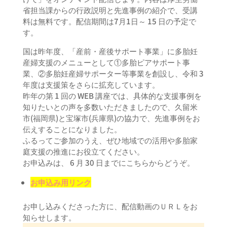
省担当課からの行政説明と先進事例の紹介で、受講
料は無料です。配信期間は7月1日～ 15 日の予定で
す。
国は昨年度、「産前・産後サポート事業」に多胎妊
産婦支援のメニューとして①多胎ピアサポート事
業、②多胎妊産婦サポーター等事業を創設し、令和 3
年度は支援策をさらに拡充しています。
昨年の第 1 回の WEB 講座では、具体的な支援事例を
知りたいとの声を多数いただきましたので、久留米
市(福岡県)と宝塚市(兵庫県)の協力で、先進事例をお
伝えすることになりました。
ふるってご参加のうえ、ぜひ地域での活用や多胎家
庭支援の推進にお役立てください。
お申込みは、 6 月 30 日までにこちらからどうぞ。
お申込み用リンク
お申し込みくださった方に、配信動画のＵＲＬをお
知らせします。