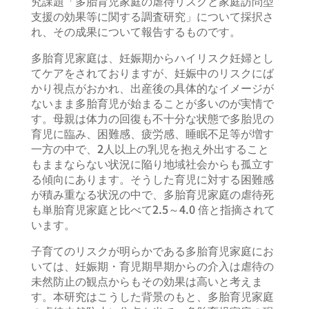
究課題「多胎育児家庭の虐待リスクと家庭訪問型
支援の効果等に関する調査研究」について採択さ
れ、その成果について報告するものです。
多胎育児家庭は、妊娠期からハイリスク妊婦とし
てケアをされておりますが、妊娠中のリスクにば
かり視点がおかれ、出産後の具体的なイメージが
ないまま多胎育児が始まることが多いのが実情で
す。母親は体力の回復も不十分な状態で多胎児の
育児に臨み、困難感、疲労感、睡眠不足等が増す
一方の中で、2人以上の乳児を抱え外出すること
もままならない状況に陥り地域社会からも孤立す
る傾向にあります。そうした育児に対する困難感
が積み重なる状況の中で、多胎育児家庭の虐待死
も単胎育児家庭と比べて2.5～4.0 倍と指摘されて
います。
子育てのリスクが明らかである多胎育児家庭にお
いては、妊娠期・育児期早期からの介入は虐待の
未然防止の観点からもその効果は高いと考えま
す。本研究はこうした背景のもと、多胎育児家庭